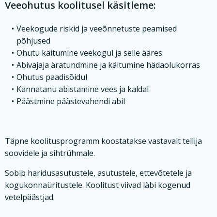
Veeohutus koolitusel käsitleme:
Veekogude riskid ja veeõnnetuste peamised
põhjused
Ohutu käitumine veekogul ja selle ääres
Abivajaja äratundmine ja käitumine hädaolukorras
Ohutus paadisõidul
Kannatanu abistamine vees ja kaldal
Päästmine päästevahendi abil
Täpne koolitusprogramm koostatakse vastavalt tellija
soovidele ja sihtrühmale.
Sobib haridusasutustele, asutustele, ettevõtetele ja
kogukonnaüritustele. Koolitust viivad läbi kogenud
vetelpäästjad.