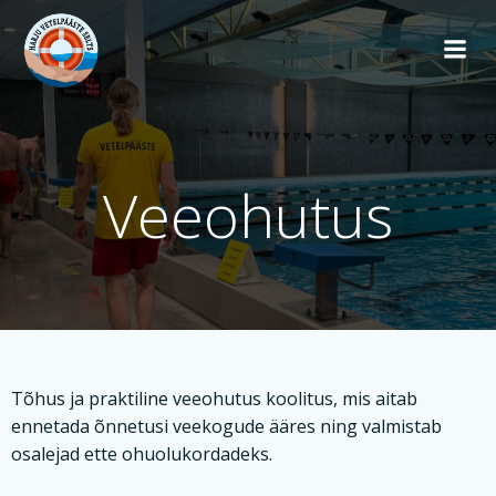
Skip
to
content
Veeohutus
Tõhus ja praktiline veeohutus koolitus, mis aitab
ennetada õnnetusi veekogude ääres ning valmistab
osalejad ette ohuolukordadeks.